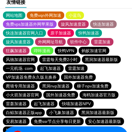
友情链接
网站地图
免费vqn外网加速
小蓝鸟
免费vps加速器外网苹果版
旋风加速度器
快连加速器
快连加速器官网入口
原子加速器
快鸭加速器
旋风加速度器
外网网址导航
软件中心
雷霆加速
狂飙加速器
哔咔漫画
快鸭VPN
蚂蚁加速官网
风驰加速器官网
雷霆每天免费2小时
黑洞加速器最新版
一元机场. com
起飞加速器
雷霆加速
VP加速器免费永久版兑换券
国外加速器免费
爬墙专用加速器
黑洞nvp加速器
梯子npv加速免费
小火箭加速器官网
国外加速器免费
海鸥加速器官方版
雷轰加速器
起飞加速器
快喵加速器NPV
白鲸加速器正版app
小飞象加速器
黑洞加速器最新版
安易加速器
免费ssr节点分享每日更新
安心加速器最新版
旋风加速器
雷霆加速
小黄鸭vp加速