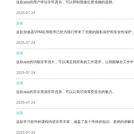
这款app的用户评论非常真实，可以帮助我做出更准确的选择。
2025-07-24
游客
这款加速器VPM应用程序已经为我们带来了无限的隐私保护和安全性保护
2025-07-24
游客
这款app的功能非常强大，可以满足我所有的工作需求，让我能够在工作
2025-07-24
游客
这款app的音乐资源非常优质，可以让我尽情享受音乐的魅力。
2025-07-24
游客
这款学习软件的课程内容非常丰富，涵盖了各个学科的知识。老师的讲解
2025-07-24