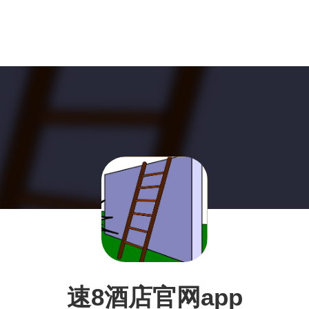
速8酒店官网app