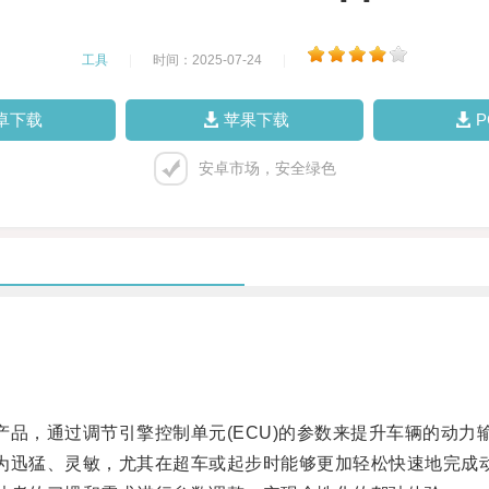
工具
|
时间：2025-07-24
|
卓下载
苹果下载
安卓市场，安全绿色
，通过调节引擎控制单元(ECU)的参数来提升车辆的动力
迅猛、灵敏，尤其在超车或起步时能够更加轻松快速地完成