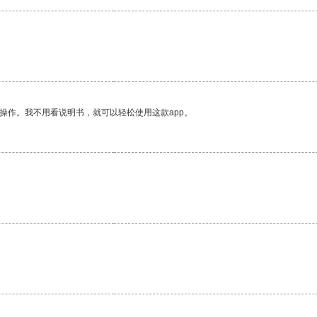
操作。我不用看说明书，就可以轻松使用这款app。