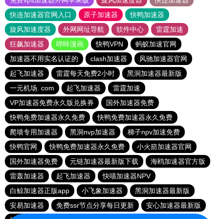
免费vps加速器外网苹果版
旋风加速度器
快连加速器
快连加速器官网入口
原子加速器
快鸭加速器
旋风加速度器
外网网址导航
软件中心
雷霆加速
狂飙加速器
哔咔漫画
快鸭VPN
蚂蚁加速官网
加速器不用实名认证的
clash加速器
风驰加速器官网
起飞加速器
雷霆每天免费2小时
黑洞加速器最新版
一元机场. com
起飞加速器
雷霆加速
VP加速器免费永久版兑换券
国外加速器免费
快鸭免费加速器永久免费
快鸭免费加速器永久免费
爬墙专用加速器
黑洞nvp加速器
梯子npv加速免费
快鸭官网
快鸭免费加速器永久免费
小火箭加速器官网
国外加速器免费
元链加速器最新版下载
海鸥加速器官方版
雷轰加速器
起飞加速器
快喵加速器NPV
白鲸加速器正版app
小飞象加速器
黑洞加速器最新版
安易加速器
免费ssr节点分享每日更新
安心加速器最新版